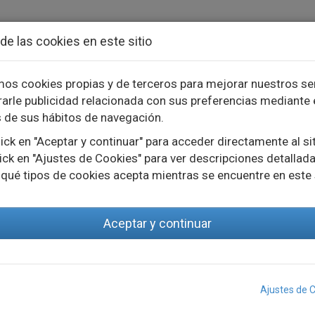
de las cookies en este sitio
mos cookies propias y de terceros para mejorar nuestros se
arle publicidad relacionada con sus preferencias mediante 
TOS
INNOVACIÓN
PROYECTOS
s de sus hábitos de navegación.
ick en "Aceptar y continuar" para acceder directamente al si
ick en "Ajustes de Cookies" para ver descripciones detallada
 qué tipos de cookies acepta mientras se encuentre en este 
Aceptar y continuar
a
Categoría
Ajustes de 
7
DLC 190/700-D-DALI 1x45..90W 220-240V