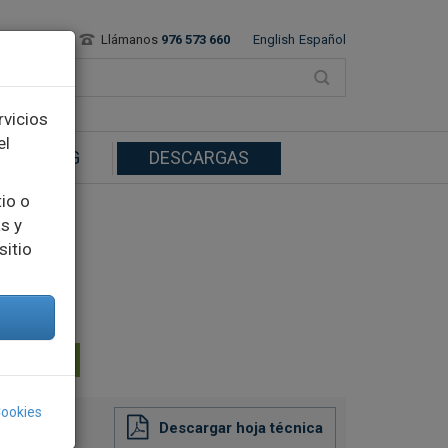
Contacto
Llámanos
976 573 660
English
Español
rvicios
el
BLOG
DESCARGAS
tio o
s y
sitio
BUSCAR
Cookies
Descargar hoja técnica