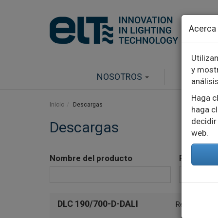
Pasar al contenido principal
Acerca 
Utiliza
y mostr
NOSOTROS
PRODUC
análisi
Haga cl
Inicio
Descargas
haga cl
decidir
Descargas
web.
Nombre del producto
Referenci
DLC 190/700-D-DALI
Ref.: 991814