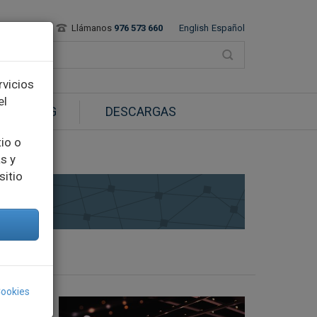
Contacto
Llámanos
976 573 660
English
Español
rvicios
el
BLOG
DESCARGAS
tio o
s y
sitio
Cookies