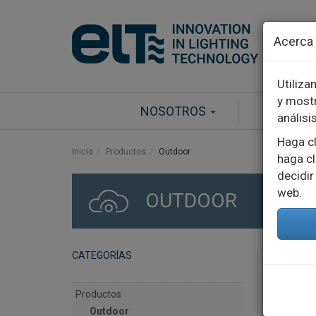
Pasar al contenido principal
Acerca 
Utiliza
y mostr
NOSOTROS
PRODUC
análisi
Haga cl
Inicio
Productos
Outdoor
haga cl
decidir
web.
OUTDOOR
CATEGORÍAS
ALUM
Productos
Outdoor