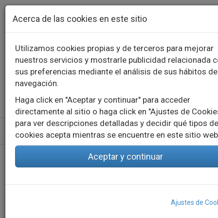
Pasar al contenido principal
Acerca de las cookies en este sitio
Utilizamos cookies propias y de terceros para mejorar
nuestros servicios y mostrarle publicidad relacionada 
Contacto
Llámanos
976 573 660
sus preferencias mediante el análisis de sus hábitos de
English
Español
navegación.
Haga click en "Aceptar y continuar" para acceder
directamente al sitio o haga click en "Ajustes de Cookie
para ver descripciones detalladas y decidir qué tipos d
cookies acepta mientras se encuentre en este sitio web
Aceptar y continuar
Inicio
Blog
NBIoT y 5G como pilares fundamentales para el Internet de las Cosas
(IoT)
NBIoT y 5G como pilares
Ajustes de Coo
fundamentales para el Internet