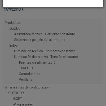
CATEGORÍAS
Productos
Outdoor
Alumbrado técnico - Corriente constante
Sistema de gestión del alumbrado
Indoor
Iluminación técnica - Corriente constante
Iluminación decorativa - Tensión constante
Fuentes de alimentación
Tiras LED
Controladores
Perfilería
Herramientas de configuración
OUTDOOR
iSOFT
iProgrammer