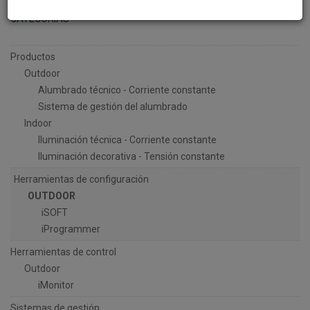
CATEGORÍAS
Productos
Outdoor
Alumbrado técnico - Corriente constante
Sistema de gestión del alumbrado
Indoor
Iluminación técnica - Corriente constante
Iluminación decorativa - Tensión constante
Herramientas de configuración
OUTDOOR
iSOFT
iProgrammer
Herramientas de control
Outdoor
iMonitor
Sistemas de gestión