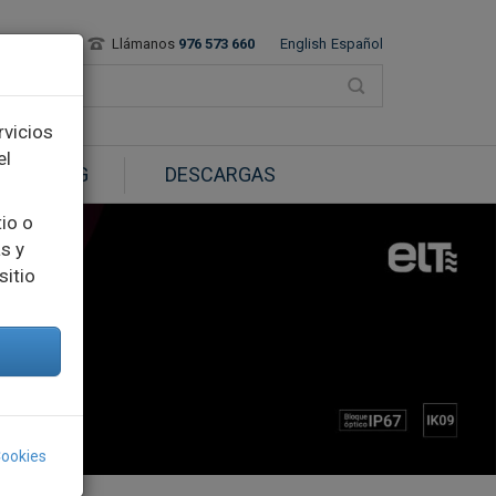
Contacto
Llámanos
976 573 660
English
Español
rvicios
el
BLOG
DESCARGAS
tio o
s y
sitio
Cookies