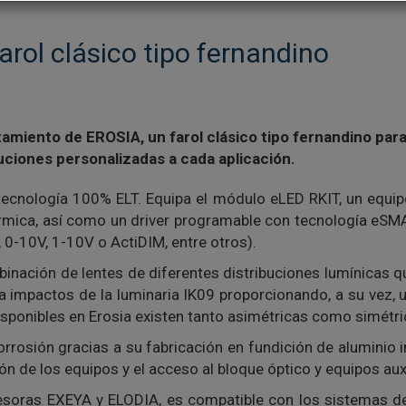
arol clásico tipo fernandino
nzamiento de EROSIA, un farol clásico tipo fernandino par
uciones personalizadas a cada aplicación.
 tecnología 100% ELT. Equipa el módulo eLED RKIT, un equ
érmica, así como un driver programable con tecnología eSM
0-10V, 1-10V o ActiDIM, entre otros).
inación de lentes de diferentes distribuciones lumínicas q
 impactos de la luminaria IK09 proporcionando, a su vez, un
 disponibles en Erosia existen tanto asimétricas como simétri
orrosión gracias a su fabricación en fundición de aluminio 
ción de los equipos y el acceso al bloque óptico y equipos auxi
cesoras EXEYA y ELODIA, es compatible con los sistemas d