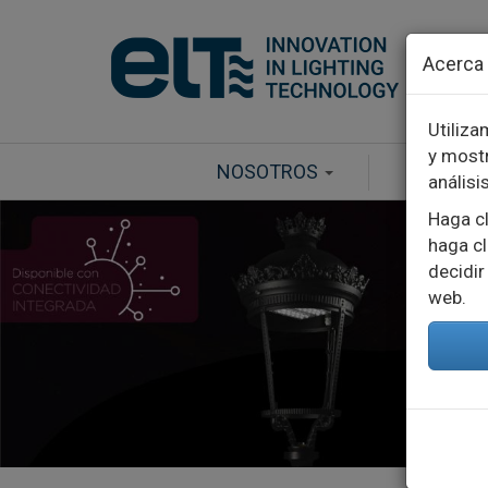
Pasar al contenido principal
Acerca 
Utiliza
y mostr
NOSOTROS
PRODUC
análisi
Haga cl
haga cl
decidir
web.